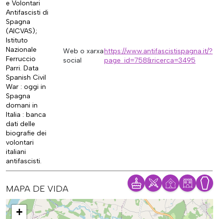
e Volontari
Antifascisti di
Spagna
(AICVAS);
Istituto
Nazionale
Web o xarxa
https://www.antifascistispagna.it/?
Ferruccio
social
page_id=758&ricerca=3495
Parri. Data
Spanish Civil
War : oggi in
Spagna
domani in
Italia : banca
dati delle
biografie dei
volontari
italiani
antifascisti.
MAPA DE VIDA
Mapa
+