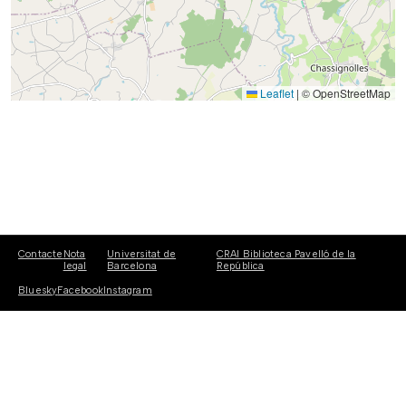
Leaflet
|
© OpenStreetMap
Contacte
Nota
Universitat de
CRAI Biblioteca Pavelló de la
legal
Barcelona
República
Bluesky
Facebook
Instagram