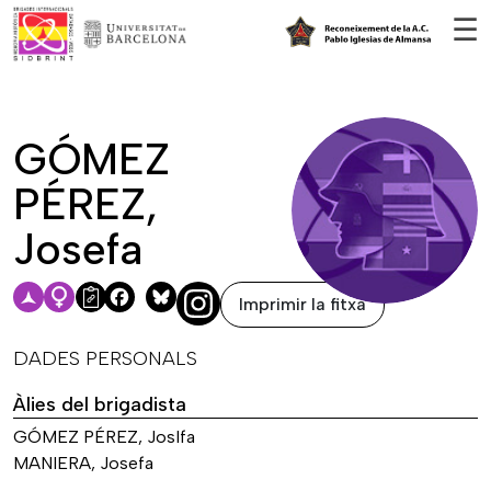
Vés al contingut
☰
GÓMEZ
PÉREZ,
Josefa
Imprimir la fitxa
Facebook
Bluesky
DADES PERSONALS
Àlies del brigadista
GÓMEZ PÉREZ, JosIfa
MANIERA, Josefa