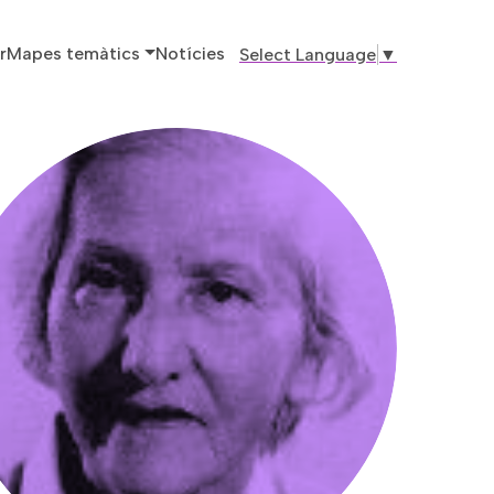
ó principal
r
Mapes temàtics
Notícies
Select Language
▼