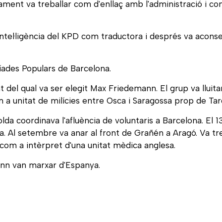
ament va treballar com d'enllaç amb l'administració i co
'intel·ligència del KPD com traductora i després va acons
píades Populars de Barcelona.
 del qual va ser elegit Max Friedemann. El grup va llu
m a unitat de milícies entre Osca i Saragossa prop de Tar
lda coordinava l'afluència de voluntaris a Barcelona. El 
 Al setembre va anar al front de Grañén a Aragó. Va tre
i com a intèrpret d'una unitat mèdica anglesa.
ann van marxar d'Espanya.