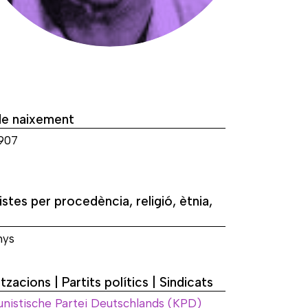
de naixement
1907
istes per procedència, religió, ètnia,
nys
tzacions | Partits polítics | Sindicats
istische Partei Deutschlands (KPD)