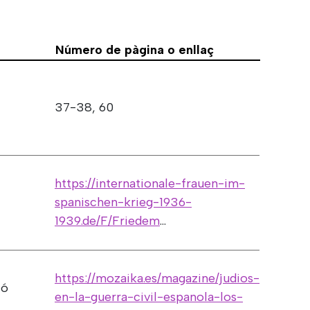
Número de pàgina o enllaç
37-38, 60
https://internationale-frauen-im-
spanischen-krieg-1936-
1939.de/F/Friedem
...
https://mozaika.es/magazine/judios-
ió
en-la-guerra-civil-espanola-los-