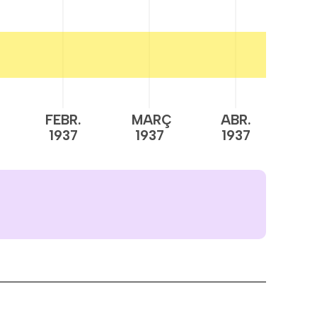
FEBR.
MARÇ
ABR.
M
1937
1937
1937
1