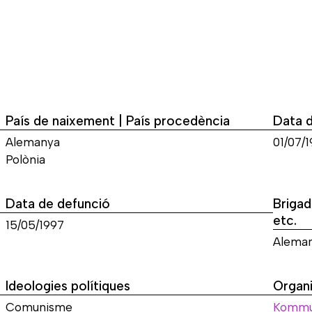
País de naixement | País procedència
Data 
Alemanya
01/07/
Polònia
Data de defunció
Brigad
etc.
15/05/1997
Alema
Ideologies polítiques
Organi
Comunisme
Kommun