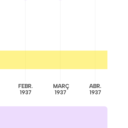
FEBR.
MARÇ
ABR.
M
1937
1937
1937
1