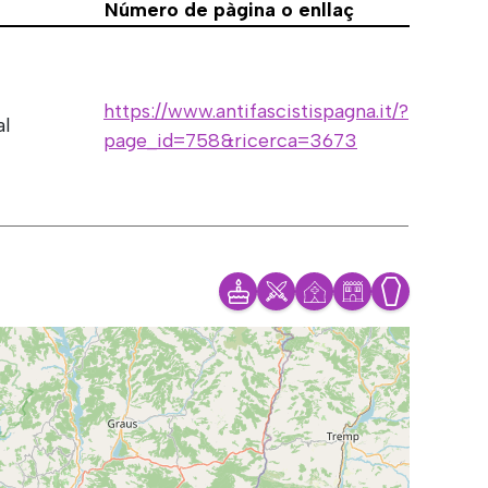
Número de pàgina o enllaç
https://www.antifascistispagna.it/?
al
page_id=758&ricerca=3673