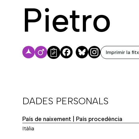
Pietro
Imprimir la fit
Facebook
Bluesky
DADES PERSONALS
País de naixement | País procedència
Itàlia