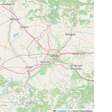
Leaflet
|
© OpenStreetMap