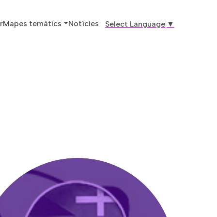
ó principal
r
Mapes temàtics
Notícies
Select Language
▼