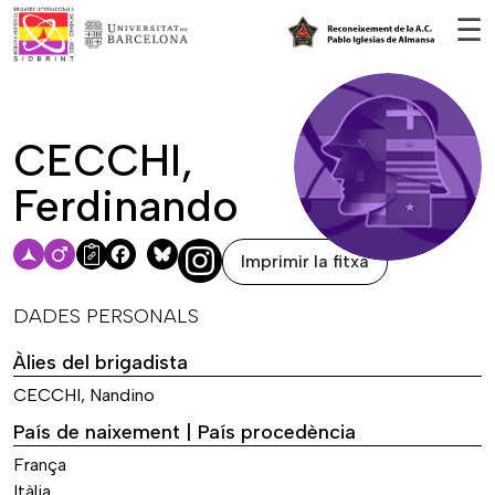
Vés al contingut
☰
CECCHI,
Ferdinando
Imprimir la fitxa
Facebook
Bluesky
DADES PERSONALS
Àlies del brigadista
CECCHI, Nandino
País de naixement | País procedència
França
Itàlia