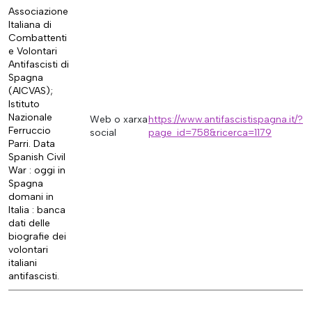
Associazione
Italiana di
Combattenti
e Volontari
Antifascisti di
Spagna
(AICVAS);
Istituto
Nazionale
Web o xarxa
https://www.antifascistispagna.it/?
Ferruccio
social
page_id=758&ricerca=1179
Parri. Data
Spanish Civil
War : oggi in
Spagna
domani in
Italia : banca
dati delle
biografie dei
volontari
italiani
antifascisti.