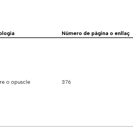
ologia
Número de pàgina o enllaç
bre o opuscle
376