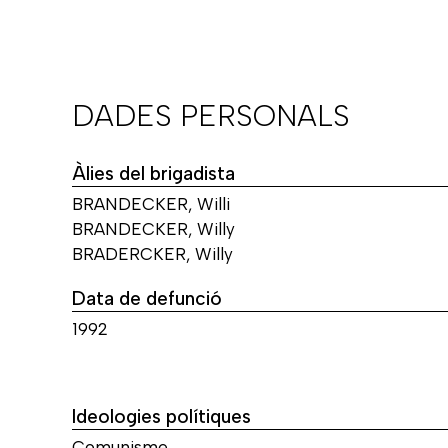
DADES PERSONALS
Àlies del brigadista
BRANDECKER, Willi
BRANDECKER, Willy
BRADERCKER, Willy
Data de defunció
1992
Ideologies polítiques
Comunisme