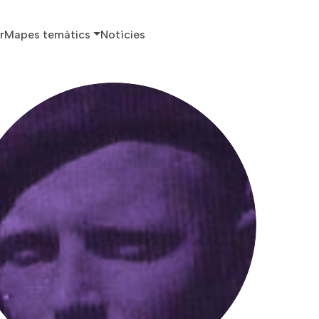
ó principal
r
Mapes temàtics
Notícies