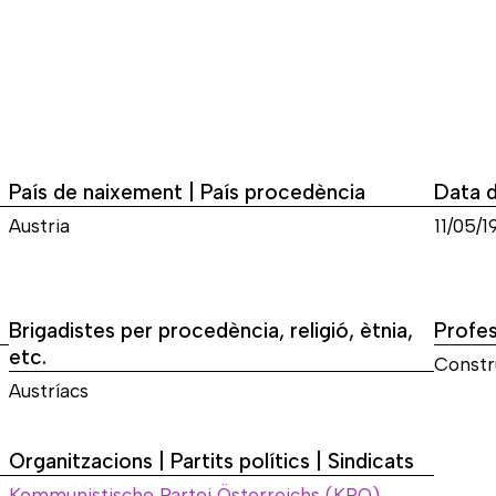
País de naixement | País procedència
Data 
Austria
11/05/1
Brigadistes per procedència, religió, ètnia,
Profes
etc.
Constr
Austríacs
Organitzacions | Partits polítics | Sindicats
Kommunistische Partei Österreichs (KPO)