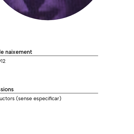
de naixement
912
sions
uctors (sense especificar)