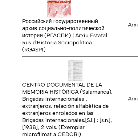
Российский государственный
Arxi
архив социально-политической
истории (РГАСПИ) | Arxiu Estatal
Rus d'Història Sociopolítica
(RGASPI)
CENTRO DOCUMENTAL DE LA
MEMORIA HISTÓRICA (Salamanca).
Arxi
Brigadas Internacionales :
extranjeros: relación alfabética de
extranjeros enrolados en las
Brigadas Internacionales.[S.l.] : [s.n.],
[1938], 2 vols. (Exemplar
microfilmat a CEDOBI)