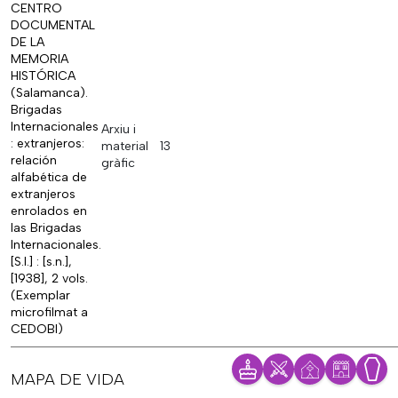
CENTRO
DOCUMENTAL
DE LA
MEMORIA
HISTÓRICA
(Salamanca).
Brigadas
Internacionales
Arxiu i
: extranjeros:
material
13
relación
gràfic
alfabética de
extranjeros
enrolados en
las Brigadas
Internacionales.
[S.l.] : [s.n.],
[1938], 2 vols.
(Exemplar
microfilmat a
CEDOBI)
MAPA DE VIDA