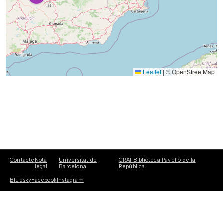
Leaflet
|
© OpenStreetMap
Contacte
Nota
Universitat de
CRAI Biblioteca Pavelló de la
legal
Barcelona
República
Bluesky
Facebook
Instagram