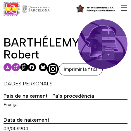
Vés al contingut
☰
BARTHÉLEMY,
Robert
Imprimir la fitxa
Facebook
Bluesky
DADES PERSONALS
País de naixement | País procedència
França
Data de naixement
09/05/1904