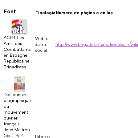
Font
Tipologia
Número de pàgina o enllaç
ACER. Les
Web o
Amis des
xarxa
http://www.brigadesinternationales.fr/
Combattants
social
en Espagne
Républicaine.
Brigadistes
Dictionnaire
biographique
du
mouvement
ouvrier
français.
Jean Maitron
(dir.). París :
Llibre o