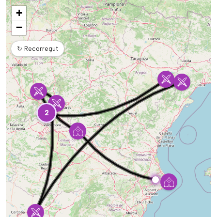
Mapa
+
−
↻
Recorregut
2