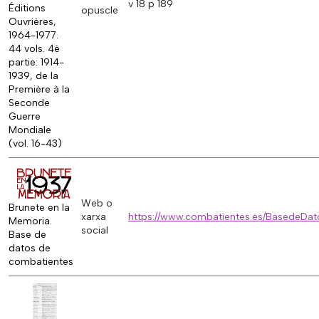
v 18 p 189
Éditions
opuscle
Ouvrières,
1964-1977.
44 vols. 4è
partie: 1914-
1939, de la
Première à la
Seconde
Guerre
Mondiale
(vol. 16-43)
Web o
Brunete en la
xarxa
https://www.combatientes.es/BasedeDat
Memoria.
social
Base de
datos de
combatientes