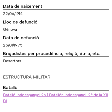
Data de naixement
22/06/1914
Lloc de defunció
Gènova
Data de defunció
25/01/1975
Brigadistes per procedència, religió, ètnia, etc.
Desertors
ESTRUCTURA MILITAR
Batalló
Batalló Italoespanyol 2n | Batallón Italoespañol, 2º de la XII
BI