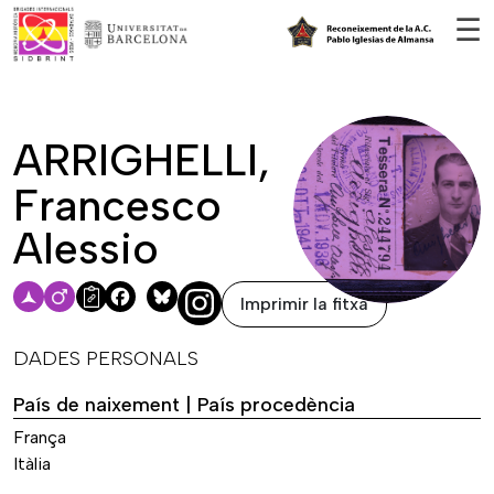
Vés al contingut
☰
ARRIGHELLI,
Francesco
Alessio
Imprimir la fitxa
Facebook
Bluesky
DADES PERSONALS
País de naixement | País procedència
França
Itàlia