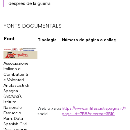
després de la guerra
FONTS DOCUMENTALS
Font
Tipologia
Número de pàgina o enllaç
Associazione
Italiana di
Combattenti
e Volontari
Antifascisti di
Spagna
(AICVAS);
Istituto
Nazionale
Web o xarxa
https://www.antifascistispagna.it/?
Ferruccio
social
page_id=758&ricerca=3510
Parri. Data
Spanish Civil
War : oggi in