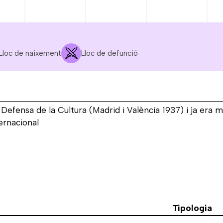
Lloc de naixement
Lloc de defunció
OCT.
NOV.
DES.
GEN.
1936
1936
1936
1937
la Defensa de la Cultura (Madrid i València 1937) i ja era 
ernacional
Tipologia