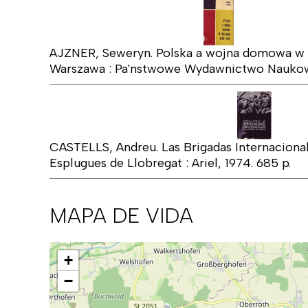
AJZNER, Seweryn. Polska a wojna domowa w H
Warszawa : Pa'nstwowe Wydawnictwo Naukowe
CASTELLS, Andreu. Las Brigadas Internacional
Esplugues de Llobregat : Ariel, 1974. 685 p.
MAPA DE VIDA
Mapa
+
−