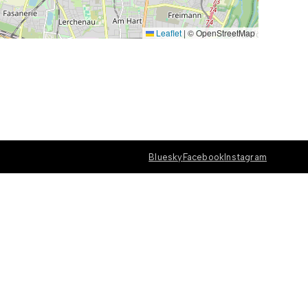
Leaflet
|
© OpenStreetMap
Bluesky
Facebook
Instagram