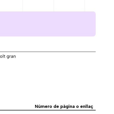
FEBR.
MARÇ
ABR.
M
1937
1937
1937
1
molt gran
Número de pàgina o enllaç