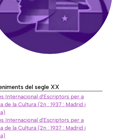
eniments del segle XX
s Internacional d'Escriptors per a
 de la Cultura (2n : 1937 : Madrid i
ia)
s Internacional d'Escriptors per a
 de la Cultura (2n : 1937 : Madrid i
ia)