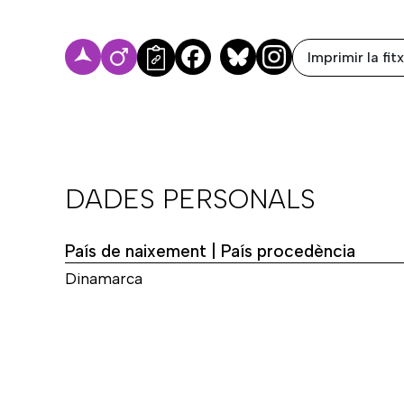
Imprimir la fit
Facebook
Bluesky
DADES PERSONALS
País de naixement | País procedència
Dinamarca