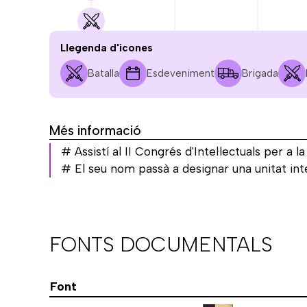
Llegenda d'icones
Batalla
Esdeveniment
Brigada
JUL.
AG.
SET.
1936
1936
1936
Més informació
# Assistí al II Congrés d'Intel·lectuals per a 
# El seu nom passà a designar una unitat int
FONTS DOCUMENTALS
Font