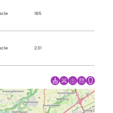
scle
185
scle
231