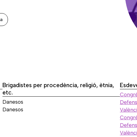
xa
Brigadistes per procedència, religió, ètnia,
Esdev
etc.
Congré
Danesos
Defensa
Danesos
Valènc
Congré
Defensa
Valènc