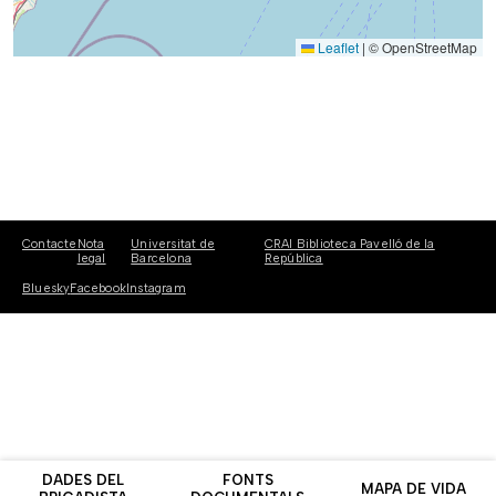
Leaflet
|
© OpenStreetMap
Contacte
Nota
Universitat de
CRAI Biblioteca Pavelló de la
legal
Barcelona
República
Bluesky
Facebook
Instagram
DADES DEL
FONTS
MAPA DE VIDA