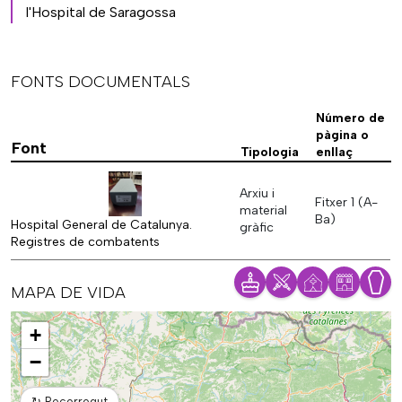
l'Hospital de Saragossa
FONTS DOCUMENTALS
Número de
pàgina o
Font
Tipologia
enllaç
Arxiu i
Fitxer 1 (A-
material
Ba)
Hospital General de Catalunya.
gràfic
Registres de combatents
MAPA DE VIDA
Mapa
+
−
↻
Recorregut