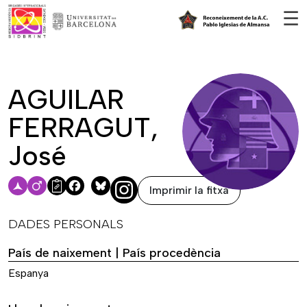
Vés al contingut
☰
AGUILAR
FERRAGUT,
José
Imprimir la fitxa
Facebook
Bluesky
DADES PERSONALS
País de naixement | País procedència
Espanya