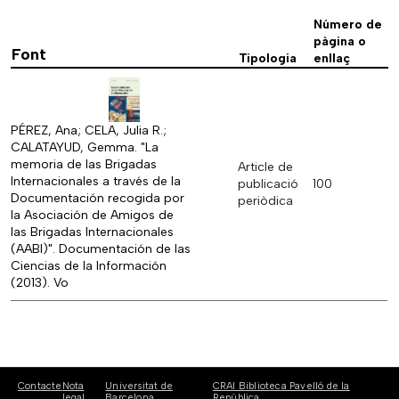
Número de
pàgina o
Font
Tipologia
enllaç
PÉREZ, Ana; CELA, Julia R.;
CALATAYUD, Gemma. "La
memoria de las Brigadas
Article de
Internacionales a través de la
publicació
100
Documentación recogida por
periòdica
la Asociación de Amigos de
las Brigadas Internacionales
(AABI)". Documentación de las
Ciencias de la Información
(2013). Vo
Contacte
Nota
Universitat de
CRAI Biblioteca Pavelló de la
legal
Barcelona
República