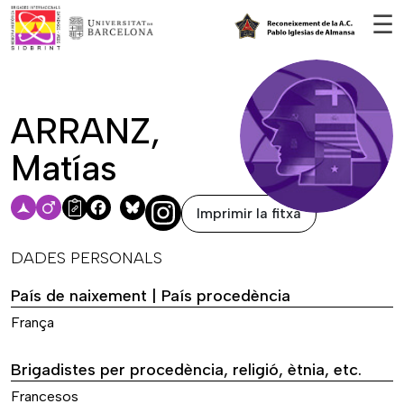
Vés al contingut
☰
ARRANZ,
Matías
Imprimir la fitxa
Facebook
Bluesky
DADES PERSONALS
País de naixement | País procedència
França
Brigadistes per procedència, religió, ètnia, etc.
Francesos