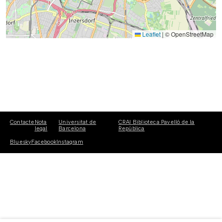
Leaflet
|
© OpenStreetMap
Contacte
Nota
Universitat de
CRAI Biblioteca Pavelló de la
legal
Barcelona
República
Bluesky
Facebook
Instagram