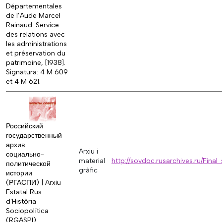
Départementales
de l’Aude Marcel
Rainaud. Service
des relations avec
les administrations
et préservation du
patrimoine, [1938].
Signatura: 4 M 609
et 4 M 621.
Российский
государственный
архив
Arxiu i
социально-
material
http://sovdoc.rusarchives.ru/Fi
политической
gràfic
истории
(РГАСПИ) | Arxiu
Estatal Rus
d'Història
Sociopolítica
(RGASPI)