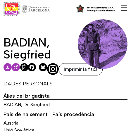
Vés al contingut
☰
BADIAN,
Siegfried
Imprimir la fitxa
Facebook
Bluesky
DADES PERSONALS
Àlies del brigadista
BADIAN, Dr. Siegfried
País de naixement | País procedència
Austria
Unió Soviètica