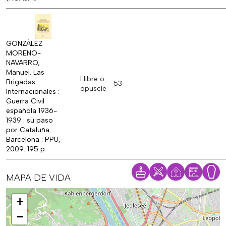
GONZÁLEZ
MORENO-
NAVARRO,
Manuel. Las
Llibre o
Brigadas
53
opuscle
Internacionales :
Guerra Civil
española 1936-
1939 : su paso
por Cataluña.
Barcelona : PPU,
2009. 195 p.
MAPA DE VIDA
Mapa
+
−