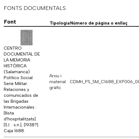
FONTS DOCUMENTALS
Font
Tipologia
Número de pàgina o enllaç
CENTRO
DOCUMENTAL DE
LA MEMORIA
HISTÓRICA
(Salamanca).
Arxiu i
Político Social.
material
CDMH_PS_SM_C1688_EXP006_0
Serie Militar.
gràfic
Relaciones y
comunicados de
las Brigadas
Internacionales :
[llista
d'hospitalitzats].
[S.l. : s.n.], [1938?].
Caja 1688.