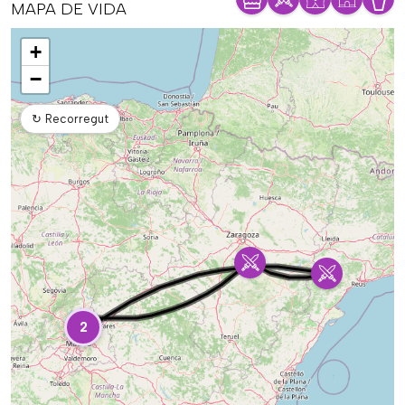
MAPA DE VIDA
Mapa
+
−
↻
Recorregut
2