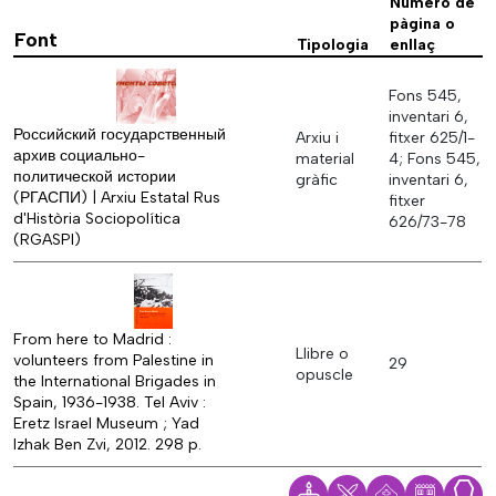
Número de
pàgina o
Font
Tipologia
enllaç
Fons 545,
inventari 6,
Российский государственный
Arxiu i
fitxer 625/1-
архив социально-
material
4; Fons 545,
политической истории
gràfic
inventari 6,
(РГАСПИ) | Arxiu Estatal Rus
fitxer
d'Història Sociopolítica
626/73-78
(RGASPI)
From here to Madrid :
Llibre o
volunteers from Palestine in
29
opuscle
the International Brigades in
Spain, 1936-1938. Tel Aviv :
Eretz Israel Museum ; Yad
Izhak Ben Zvi, 2012. 298 p.