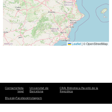
Leaflet
|
© OpenStreetMap
Contacte
Nota
Universitat de
CRAI Biblioteca Pavelló de la
legal
Barcelona
República
Bluesky
Facebook
Instagram