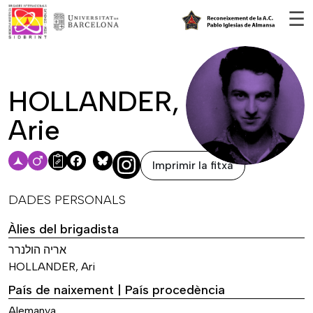
Vés al contingut
☰
HOLLANDER,
Arie
Imprimir la fitxa
Facebook
Bluesky
DADES PERSONALS
Àlies del brigadista
אריה הולנרר
HOLLANDER, Ari
País de naixement | País procedència
Alemanya