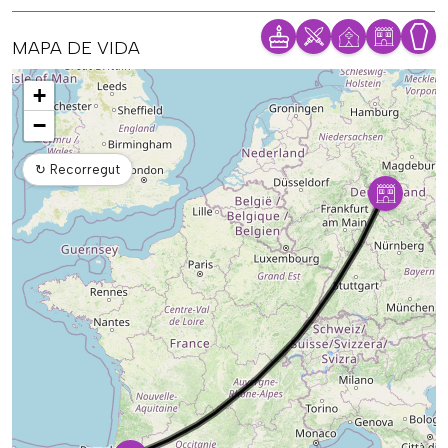
MAPA DE VIDA
Mapa
+
−
↻
Recorregut