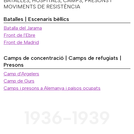
BATALLES, HOSPITALS, CAMPS, PRESONS I
MOVIMENTS DE RESISTÈNCIA
Batalles | Escenaris bèl·lics
Batalla del Jarama
Front de l'Ebre
Front de Madrid
Camps de concentració | Camps de refugiats |
Presons
Camp d'Argelers
Camp de Gurs
Camps i presons a Alemanya i països ocupats
1936-1939