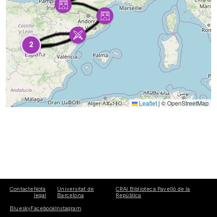
2
Leaflet
|
© OpenStreetMap
Contacte
Nota
Universitat de
CRAI Biblioteca Pavelló de la
legal
Barcelona
República
Bluesky
Facebook
Instagram