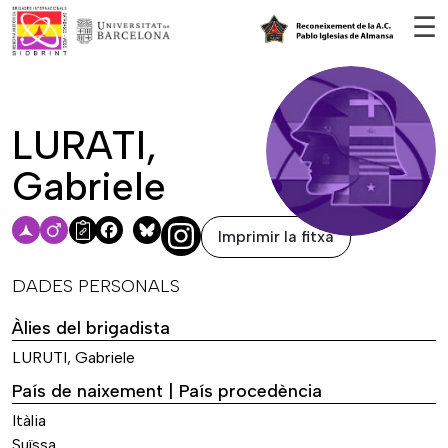
Vés al contingut
☰
LURATI,
Gabriele
Imprimir la fitxa
Facebook
Bluesky
DADES PERSONALS
Àlies del brigadista
LURUTI, Gabriele
País de naixement | País procedència
Itàlia
Suïssa