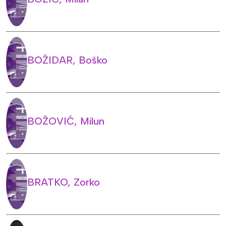
BOŽIDAR, Boško
BOŽOVIĆ, Milun
BRATKO, Zorko