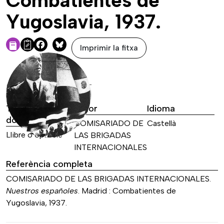
Combatientes de
Yugoslavia, 1937.
Imprimir la fitxa
Facebook
Bluesky
DADES DE LA FONT
Tipus de font
Autor
Idioma
documental
COMISARIADO DE
Castellà
Llibre o opuscle
LAS BRIGADAS
INTERNACIONALES
Referència completa
COMISARIADO DE LAS BRIGADAS INTERNACIONALES.
Nuestros españoles
. Madrid : Combatientes de
Yugoslavia, 1937.