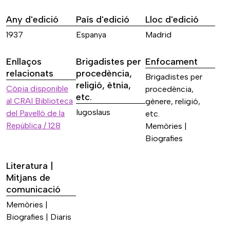
Any d'edició
País d'edició
Lloc d'edició
1937
Espanya
Madrid
Enllaços
Brigadistes per
Enfocament
relacionats
procedència,
Brigadistes per
religió, ètnia,
Còpia disponible
procedència,
etc.
al CRAI Biblioteca
gènere, religió,
Iugoslaus
del Pavelló de la
etc.
República / 128
Memòries |
Biografies
Literatura |
Mitjans de
comunicació
Memòries |
Biografies | Diaris