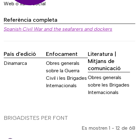
Web o xarxa social
Referència completa
Spanish Civil War and the seafarers and dockers
País d'edició
Enfocament
Literatura |
Mitjans de
Dinamarca
Obres generals
comunicació
sobre la Guerra
Obres generals
Civil i les Brigades
sobre les Brigades
Internacionals
Internacionals
BRIGADISTES PER FONT
Es mostren 1 - 12 de 68