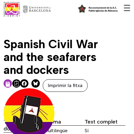
Vés al contingut
☰
Spanish Civil War
and the seafarers
and dockers
Imprimir la fitxa
Facebook
Bluesky
DADES DE LA FONT
Tipus de font
Idioma
Text complet
documental
Multilingüe
Sí