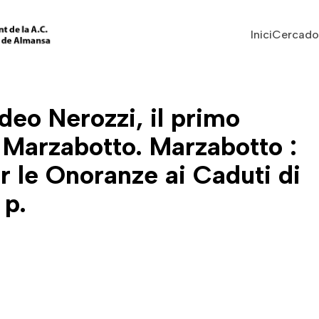
Vés al contingut
Navegaci
Inici
Cercado
eo Nerozzi, il primo
i Marzabotto. Marzabotto :
 le Onoranze ai Caduti di
 p.