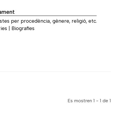
ament
stes per procedència, gènere, religió, etc.
es | Biografies
Es mostren 1 - 1 de 1