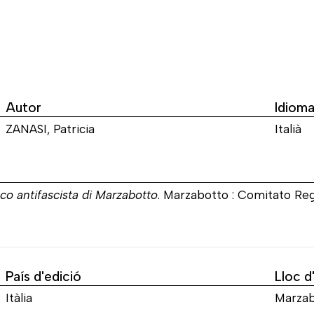
Autor
Idiom
ZANASI, Patricia
Italià
co antifascista di Marzabotto
. Marzabotto : Comitato Reg
País d'edició
Lloc d
Itàlia
Marzab