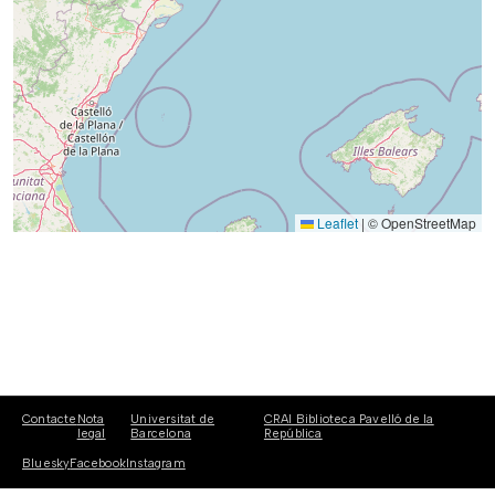
Leaflet
|
© OpenStreetMap
Contacte
Nota
Universitat de
CRAI Biblioteca Pavelló de la
legal
Barcelona
República
Bluesky
Facebook
Instagram