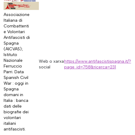
Associazione
Italiana di
Combattenti
e Volontari
Antifascisti di
Spagna
(AICVAS);
Istituto
Nazionale
Web o xarxa
https://www.antifascistispagna.it/?
Ferruccio
social
page_id=758&ricerca=231
Parri. Data
Spanish Civil
War : oggi in
Spagna
domani in
Italia : banca
dati delle
biografie dei
volontari
italiani
antifascisti.