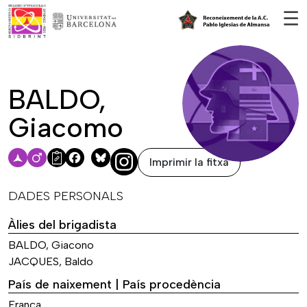
Vés al contingut
☰
BALDO,
Giacomo
Imprimir la fitxa
Facebook
Bluesky
DADES PERSONALS
Àlies del brigadista
BALDO, Giacono
JACQUES, Baldo
País de naixement | País procedència
França