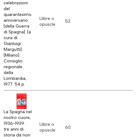
celebrazioni
del
quarantesimo
Llibre o
anniversario
53
opuscle
[della Guerra
di Spagna]. [a
cura di
Gianluigi
Margutti].
[Milano] :
Consiglio
regionale
della
Lombardia,
1977. 54 p.
La Spagna nel
nostro cuore,
1936-1939 :
Llibre o
60
tre anni di
opuscle
storia da non