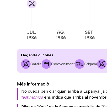
JUL.
AG.
SET.
1936
1936
1936
Llegenda d'icones
Batalla
Esdeveniment
Brigada
Més informació
No queda ben clar quan arribà a Espanya, ja 
testimonios
ens indica que arribà al novembre 
Pilot de "Kats" de la Segona esquadrilla de "Ka