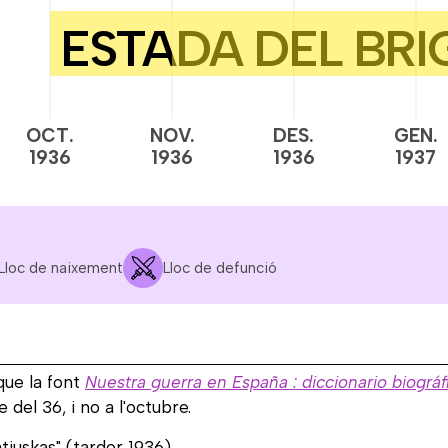
OCT.
NOV.
DES.
GEN.
1936
1936
1936
1937
Lloc de naixement
Lloc de defunció
que la font
Nuestra guerra en España : diccionario biográf
del 36, i no a l'octubre.
tiuskas" (tardor 1936).