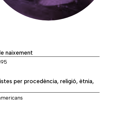
de naixement
895
istes per procedència, religió, ètnia,
americans