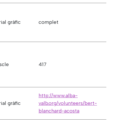
ial gràfic
complet
scle
417
http://www.alba-
ial gràfic
valb.org/volunteers/bert-
blanchard-acosta