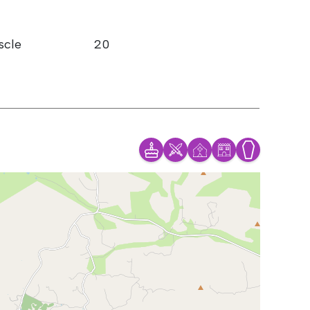
scle
20