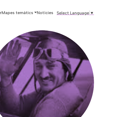
ó principal
r
Mapes temàtics
Notícies
Select Language
▼