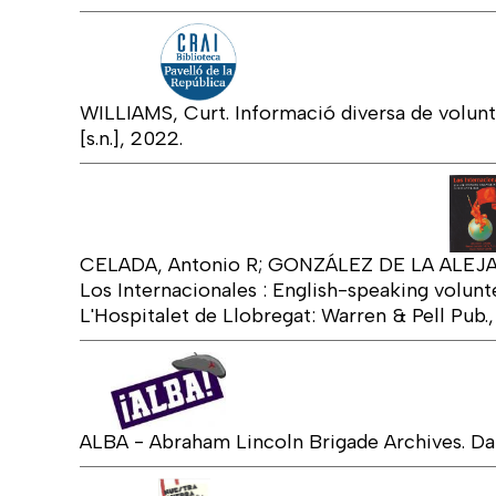
WILLIAMS, Curt. Informació diversa de voluntar
[s.n.], 2022.
CELADA, Antonio R; GONZÁLEZ DE LA ALEJA,
Los Internacionales : English-speaking volunte
L'Hospitalet de Llobregat: Warren & Pell Pub.,
ALBA - Abraham Lincoln Brigade Archives. Da