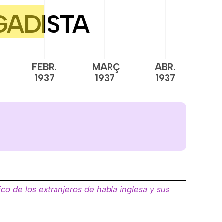
FEBR.
MARÇ
ABR.
M
1937
1937
1937
1
ico de los extranjeros de habla inglesa y sus