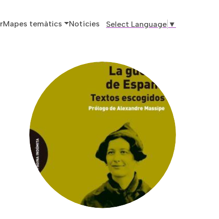
ó principal
r
Mapes temàtics
Notícies
Select Language
▼