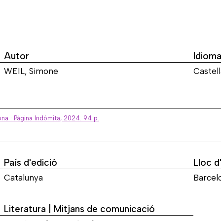
Autor
Idiom
WEIL, Simone
Castell
ona : Página Indómita, 2024. 94 p.
País d'edició
Lloc d
Catalunya
Barcel
Literatura | Mitjans de comunicació