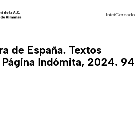
Vés al contingut
Navegaci
Inici
Cercado
ra de España. Textos
: Página Indómita, 2024. 94