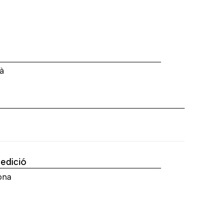
a
à
'edició
ona