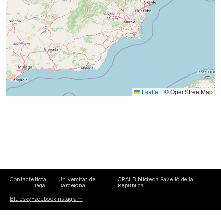
Leaflet
|
© OpenStreetMap
Contacte
Nota
Universitat de
CRAI Biblioteca Pavelló de la
legal
Barcelona
República
Bluesky
Facebook
Instagram