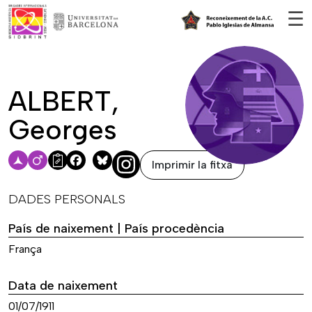
Vés al contingut
☰
ALBERT,
Georges
Imprimir la fitxa
Facebook
Bluesky
DADES PERSONALS
País de naixement | País procedència
França
Data de naixement
01/07/1911