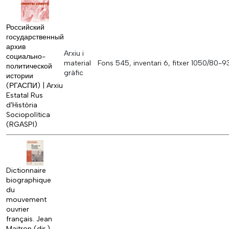
Российский
государственный
архив
Arxiu i
социально-
material
Fons 545, inventari 6, fitxer 1050/80-9
политической
gràfic
истории
(РГАСПИ) | Arxiu
Estatal Rus
d'Història
Sociopolítica
(RGASPI)
Dictionnaire
biographique
du
mouvement
ouvrier
français. Jean
Maitron (dir.).