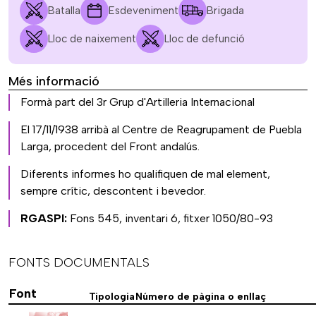
Batalla
Esdeveniment
Brigada
Lloc de naixement
Lloc de defunció
Més informació
Formà part del 3r Grup d'Artilleria Internacional
El 17/11/1938 arribà al Centre de Reagrupament de Puebla
Larga, procedent del Front andalús.
Diferents informes ho qualifiquen de mal element,
sempre crític, descontent i bevedor.
RGASPI:
Fons 545, inventari 6, fitxer 1050/80-93
FONTS DOCUMENTALS
Font
Tipologia
Número de pàgina o enllaç