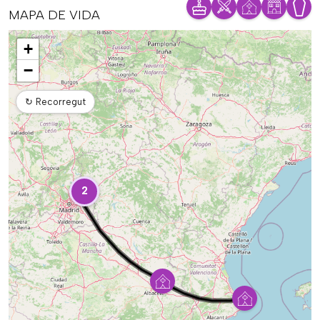
MAPA DE VIDA
Mapa
+
−
↻
Recorregut
2