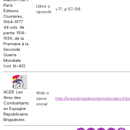
París :
Llibre o
v 17, p 57-58
Éditions
opuscle
Ouvrières,
1964-1977.
44 vols. 4è
partie: 1914-
1939, de la
Première à la
Seconde
Guerre
Mondiale
(vol. 16-43)
ACER. Les
Web o
Amis des
xarxa
http://www.brigadesinternationales.fr
Combattants
social
en Espagne
Républicaine.
Brigadistes