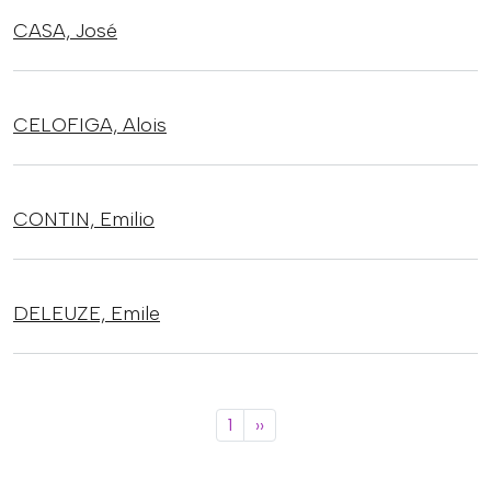
CASA,
José
CELOFIGA,
Alois
CONTIN,
Emilio
DELEUZE,
Emile
Paginació
Pàgina següent
1
››