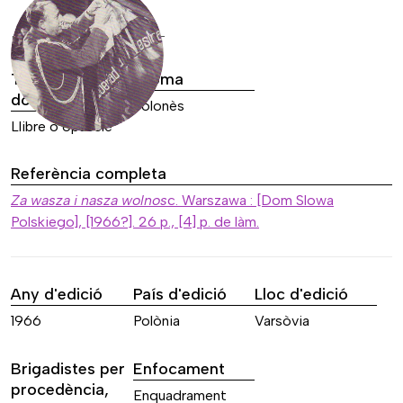
DADES DE LA FONT
Tipus de font
Idioma
documental
Polonès
Llibre o opuscle
Referència completa
Za wasza i nasza wolnos
c. Warszawa : [Dom Slowa
Polskiego], [1966?]. 26 p., [4] p. de làm.
Any d'edició
País d'edició
Lloc d'edició
1966
Polònia
Varsòvia
Brigadistes per
Enfocament
procedència,
Enquadrament