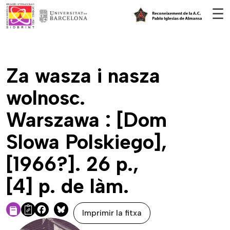
Vés al contingut
☰
Za wasza i nasza
wolnosc.
Warszawa : [Dom
Slowa Polskiego],
[1966?]. 26 p.,
[4] p. de làm.
Imprimir la fitxa
Facebook
Bluesky