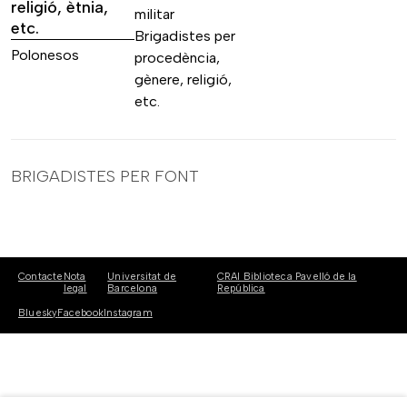
religió, ètnia,
militar
etc.
Brigadistes per
Polonesos
procedència,
gènere, religió,
etc.
BRIGADISTES PER FONT
Contacte
Nota
Universitat de
CRAI Biblioteca Pavelló de la
legal
Barcelona
República
Bluesky
Facebook
Instagram