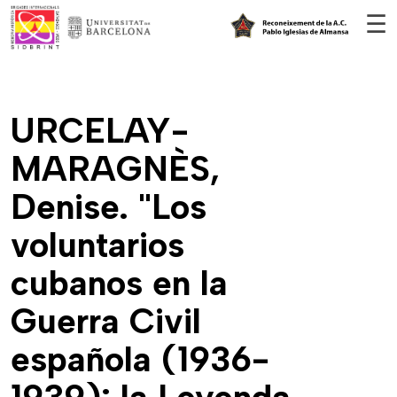
Vés al contingut
☰
URCELAY-
MARAGNÈS,
Denise. "Los
voluntarios
cubanos en la
Guerra Civil
española (1936-