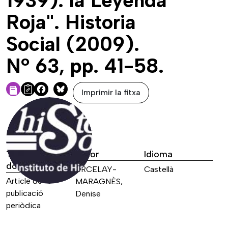
1939): la Leyenda
Roja". Historia
Social (2009).
Nº 63, pp. 41-58.
Imprimir la fitxa
Facebook
Bluesky
DADES DE LA FONT
Tipus de font
Autor
Idioma
documental
URCELAY-
Castellà
Article de
MARAGNÈS,
publicació
Denise
periòdica