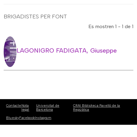
BRIGADISTES PER FONT
Es mostren 1 - 1 de 1
LAGONIGRO FADIGATA, Giuseppe
Contacte
Nota
Universitat de
CRAI Biblioteca Pavelló de la
legal
Barcelona
República
Bluesky
Facebook
Instagram