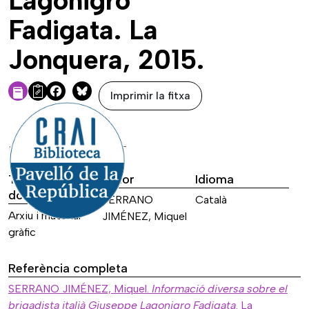
Lagonigro
Fadigata. La
Jonquera, 2015.
Imprimir la fitxa
Facebook
Bluesky
DADES DE LA FONT
Tipus de font
Autor
Idioma
documental
SERRANO
Català
Arxiu i material
JIMÉNEZ, Miquel
gràfic
Referència completa
SERRANO JIMÉNEZ, Miquel.
Informació diversa sobre el
brigadista italià Giuseppe Lagonigro Fadigata
. La