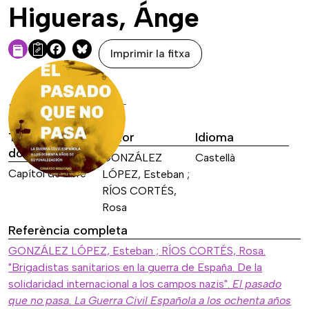
Higueras, Ánge
Imprimir la fitxa
Facebook
Bluesky
DADES DE LA FONT
Tipus de font
Autor
Idioma
documental
GONZÁLEZ
Castellà
Capítol de llibre
LÓPEZ, Esteban ;
RÍOS CORTÉS,
Rosa
Referència completa
GONZÁLEZ LÓPEZ, Esteban ; RÍOS CORTÉS, Rosa.
"Brigadistas sanitarios en la guerra de España. De la
solidaridad internacional a los campos nazis".
El pasado
que no pasa. La Guerra Civil Española a los ochenta años