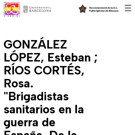
Vés al contingut
☰
GONZÁLEZ
LÓPEZ, Esteban ;
RÍOS CORTÉS,
Rosa.
"Brigadistas
sanitarios en la
guerra de