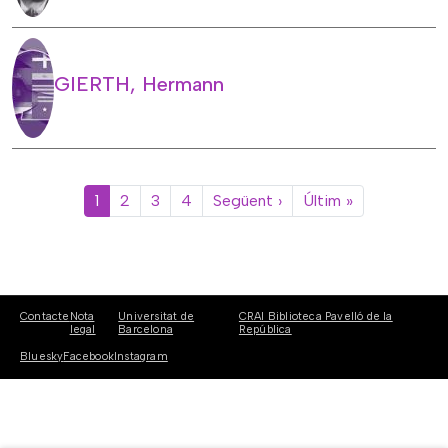
GIERTH, Hermann
Paginació
Pàgina següent
Última pàgin
1
2
3
4
Següent ›
Últim »
Contacte
Nota
Universitat de
CRAI Biblioteca Pavelló de la
legal
Barcelona
República
Bluesky
Facebook
Instagram