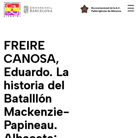
Vés al contingut
☰
FREIRE
CANOSA,
Eduardo. La
historia del
Batalllón
Mackenzie-
Papineau.