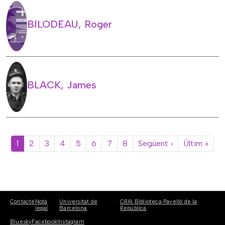
BILODEAU, Roger
BLACK, James
Paginació
Pàgina següen
Últi
1
2
3
4
5
6
7
8
Següent ›
Últim »
Contacte
Nota
Universitat de
CRAI Biblioteca Pavelló de la
legal
Barcelona
República
Bluesky
Facebook
Instagram