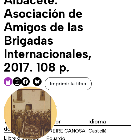
Albacete:
Asociación de
Amigos de las
Brigadas
Internacionales,
2017. 108 p.
Imprimir la fitxa
Facebook
Bluesky
DADES DE LA FONT
Tipus de font
Autor
Idioma
documental
FREIRE CANOSA,
Castellà
Llibre o opuscle
Eduardo