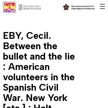
Vés al contingut
☰
EBY, Cecil.
Between the
bullet and the lie
: American
volunteers in the
Spanish Civil
War. New York