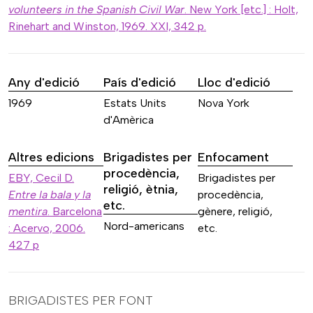
volunteers in the Spanish Civil War
. New York [etc.] : Holt,
Rinehart and Winston, 1969. XXI, 342 p.
Any d'edició
País d'edició
Lloc d'edició
1969
Estats Units
Nova York
d'Amèrica
Altres edicions
Brigadistes per
Enfocament
procedència,
EBY, Cecil D.
Brigadistes per
religió, ètnia,
Entre la bala y la
procedència,
etc.
mentira
. Barcelona
gènere, religió,
Nord-americans
: Acervo, 2006.
etc.
427 p
BRIGADISTES PER FONT