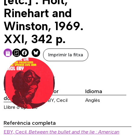
[etc.] : Holt,
Rinehart and
Winston, 1969.
XXI, 342 p.
Imprimir la fitxa
Facebook
Bluesky
DADES DE LA FONT
Tipus de font
Autor
Idioma
documental
EBY, Cecil
Anglès
Llibre o opuscle
Referència completa
EBY, Cecil.
Between the bullet and the lie : American