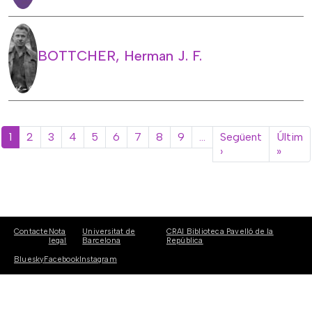
BOTTCHER, Herman J. F.
Paginació
1
2
3
4
5
6
7
8
9
…
Següent
Últim
Pàgina següent
Últim
›
»
Contacte
Nota
Universitat de
CRAI Biblioteca Pavelló de la
legal
Barcelona
República
Bluesky
Facebook
Instagram