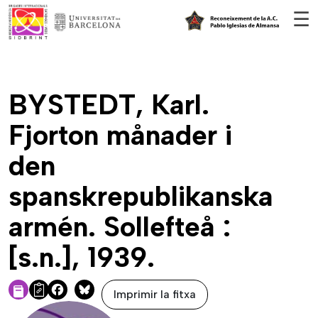
Vés al contingut
☰
BYSTEDT, Karl.
Fjorton månader i
den
spanskrepublikanska
armén. Sollefteå :
[s.n.], 1939.
Imprimir la fitxa
Facebook
Bluesky