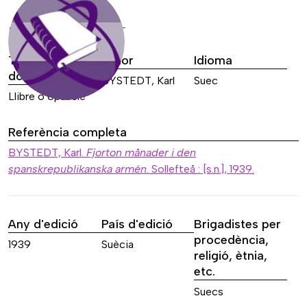
DADES DE LA FONT
Tipus de font
Autor
Idioma
documental
BYSTEDT, Karl
Suec
Llibre o opuscle
Referència completa
BYSTEDT, Karl.
Fjorton månader i den
spanskrepublikanska armén
. Sollefteå : [s.n.], 1939.
Any d'edició
País d'edició
Brigadistes per
procedència,
1939
Suècia
religió, ètnia,
etc.
Suecs