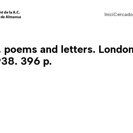
Vés al contingut
Navegaci
Inici
Cercado
, poems and letters. Londo
938. 396 p.