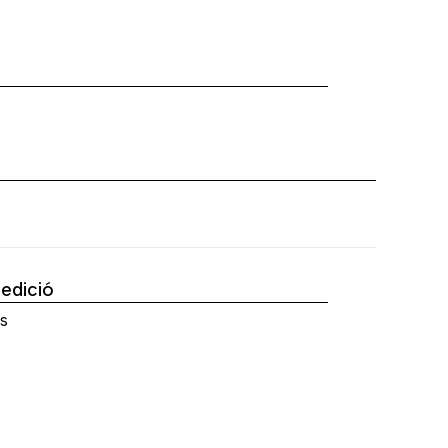
a
'edició
s