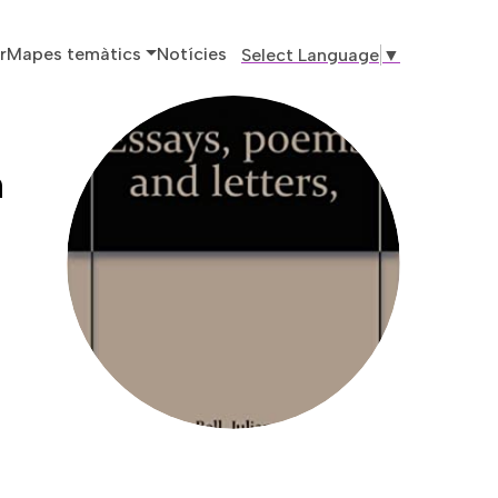
ó principal
r
Mapes temàtics
Notícies
Select Language
▼
n