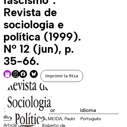
fascismo".
Revista de
sociologia e
política (1999).
Nº 12 (jun), p.
35-66.
Imprimir la fitxa
Facebook
Bluesky
DADES DE LA FONT
Tipus de font
Autor
Idioma
documental
ALMEIDA, Paulo
Portuguès
Article de
Roberto de