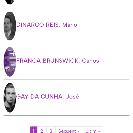
DINARCO REIS, Mario
FRANCA BRUNSWICK, Carlos
GAY DA CUNHA, José
Paginació
Pàgina següent
Última pàgina
1
2
3
Següent ›
Últim »