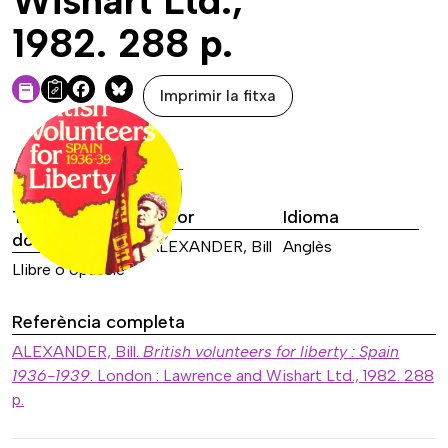
Wishart Ltd.,
1982. 288 p.
Imprimir la fitxa
Facebook
Bluesky
DADES DE LA FONT
Tipus de font
Autor
Idioma
documental
ALEXANDER, Bill
Anglès
Llibre o opuscle
Referència completa
ALEXANDER, Bill.
British volunteers for liberty : Spain
1936-1939
. London : Lawrence and Wishart Ltd., 1982. 288
p.