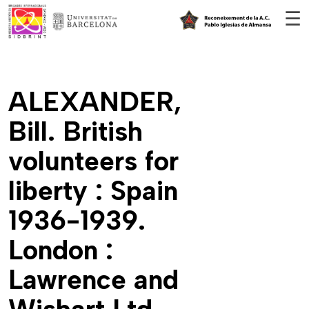
Vés al contingut
☰
ALEXANDER,
Bill. British
volunteers for
liberty : Spain
1936-1939.
London :
Lawrence and