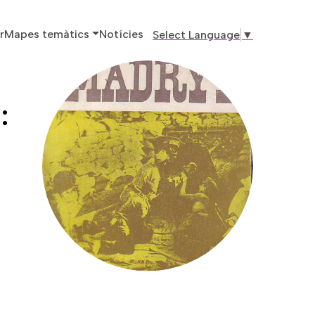
ó principal
r
Mapes temàtics
Notícies
Select Language
▼
: