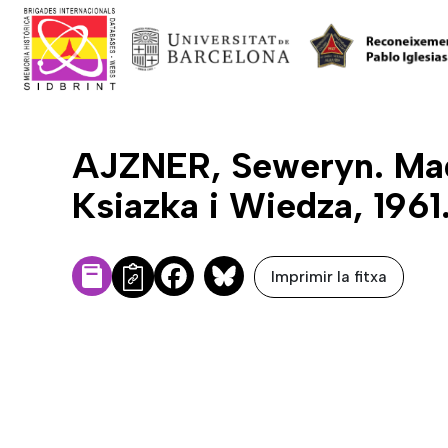
AJZNER, Seweryn. Mad
Ksiazka i Wiedza, 1961.
Imprimir la fitxa
Facebook
Bluesky