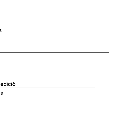
a
s
'edició
ia