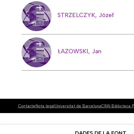
STRZELCZYK, Józef
ŁAZOWSKI, Jan
Contacte
Nota legal
Universitat de Barcelona
CRAI Biblioteca P
DADES DE LA FONT