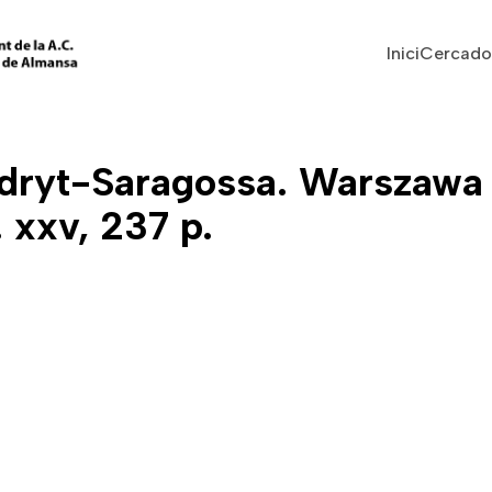
Vés al contingut
Navegaci
Inici
Cercado
ryt-Saragossa. Warszawa 
 xxv, 237 p.