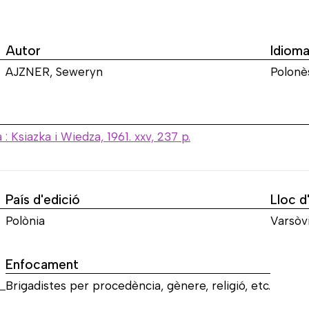
Autor
Idiom
AJZNER, Seweryn
Polonè
: Ksiazka i Wiedza, 1961. xxv, 237 p.
País d'edició
Lloc d
Polònia
Varsòv
Enfocament
Brigadistes per procedència, gènere, religió, etc.