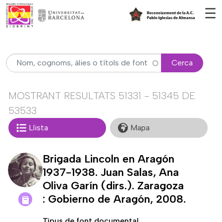
Vés al contingut
☰
Cerca
MOSTRANT RESULTATS 51331 - 51345 DE
53533
Llista
Mapa
Brigada Lincoln en Aragón
1937-1938. Juan Salas, Ana
Oliva Garín (dirs.). Zaragoza
: Gobierno de Aragón, 2008.
Tipus de font documental