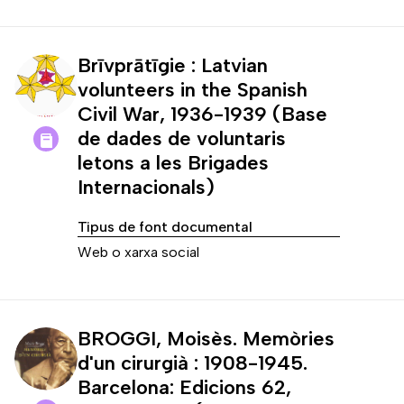
Brīvprātīgie : Latvian
volunteers in the Spanish
Civil War, 1936-1939 (Base
de dades de voluntaris
letons a les Brigades
Internacionals)
Tipus de font documental
Web o xarxa social
BROGGI, Moisès. Memòries
d'un cirurgià : 1908-1945.
Barcelona: Edicions 62,