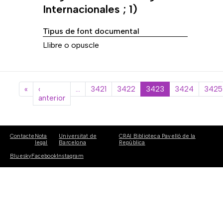
Internacionales ; 1)
Tipus de font documental
Llibre o opuscle
Paginació
Primera pàgina
«
‹
…
3421
3422
3423
3424
3425
Pàgina anterior
anterior
Contacte
Nota
Universitat de
CRAI Biblioteca Pavelló de la
legal
Barcelona
República
Bluesky
Facebook
Instagram