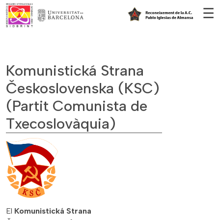
Vés al contingut
☰
Komunistická Strana
Československa (KSC)
(Partit Comunista de
Txecoslovàquia)
El
Komunistická Strana