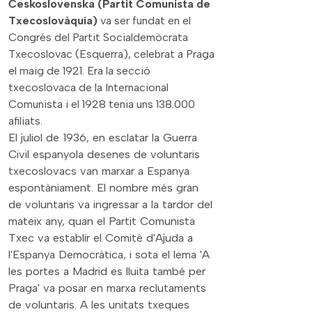
Československa (Partit Comunista de
Txecoslovàquia)
va ser fundat en el
Congrés del Partit Socialdemòcrata
Txecoslovac (Esquerra), celebrat a Praga
el maig de 1921. Era la secció
txecoslovaca de la Internacional
Comunista i el 1928 tenia uns 138.000
afiliats.
El juliol de 1936, e
n esclatar la Guerra
Civil espanyola
desenes de voluntaris
txecoslovacs van marxar a Espanya
espontàniament.
El nombre més gran
de voluntaris va ingressar a la tardor del
mateix any, quan el Partit Comunista
Txec va establir el Comitè d'Ajuda a
l'Espanya Democràtica, i sota el lema 'A
les portes a Madrid es lluita també per
Praga' va posar en marxa reclutaments
de voluntaris. A
les unitats txeques