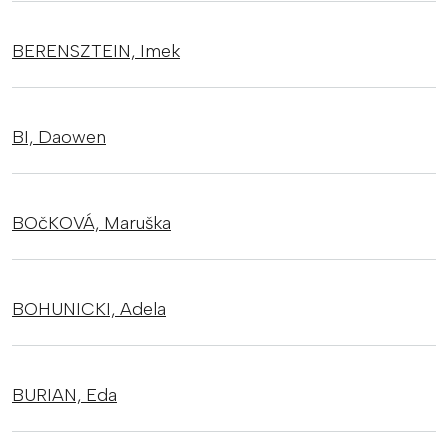
BERENSZTEIN,
Imek
BI,
Daowen
BOčKOVÁ,
Maruška
BOHUNICKI,
Adela
BURIAN,
Eda