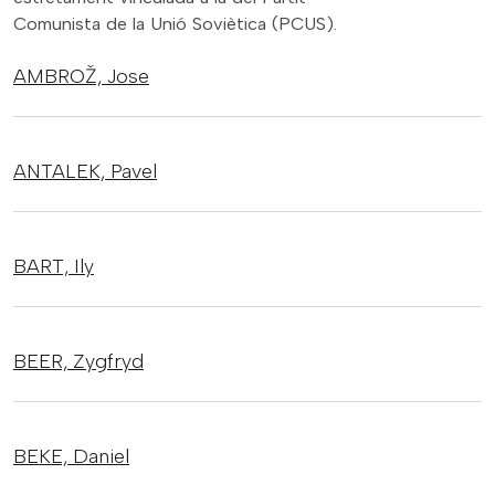
Comunista de la Unió Soviètica (PCUS).
AMBROŽ,
Jose
ANTALEK,
Pavel
BART,
Ily
BEER,
Zygfryd
BEKE,
Daniel