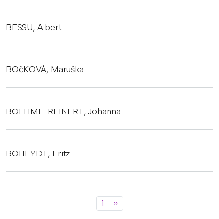
BESSU,
Albert
BOčKOVÁ,
Maruška
BOEHME-REINERT,
Johanna
BOHEYDT,
Fritz
Paginació
Pàgina següent
1
››