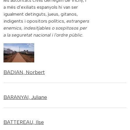
les autoritats civils del règim de Vichy, i
a més d’exiliats espanyols hi van ser
igualment detinguts, jueus, gitanos,
indigents i opositors polítics,
estrangers
enemics, indesitjables o sospitosos per
a la seguretat nacional i l'ordre públic.
BADIAN,
Norbert
BARANYAI,
Juliane
BATTEREAU,
Ilse