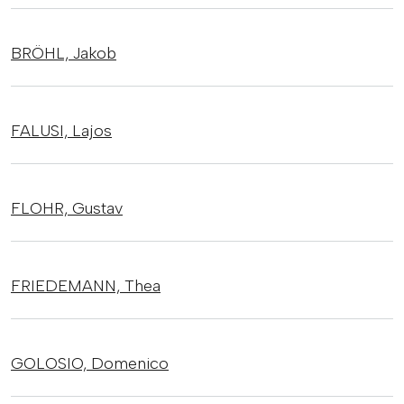
BRÖHL,
Jakob
FALUSI,
Lajos
FLOHR,
Gustav
FRIEDEMANN,
Thea
GOLOSIO,
Domenico