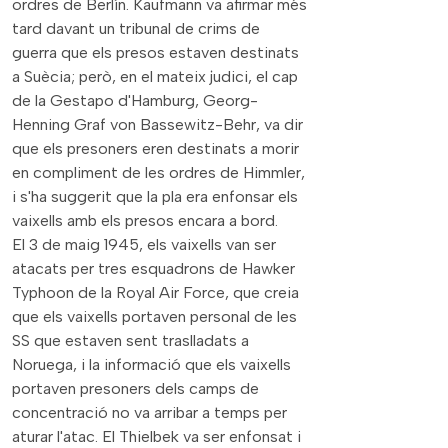
ordres de Berlín. Kaufmann va afirmar més
tard davant un tribunal de crims de
guerra que els presos estaven destinats
a Suècia; però, en el mateix judici, el cap
de la Gestapo d'Hamburg, Georg-
Henning Graf von Bassewitz-Behr, va dir
que els presoners eren destinats a morir
en compliment de les ordres de Himmler,
i s'ha suggerit que la pla era enfonsar els
vaixells amb els presos encara a bord.
El 3 de maig 1945, els vaixells van ser
atacats per tres esquadrons de Hawker
Typhoon de la Royal Air Force, que creia
que els vaixells portaven personal de les
SS que estaven sent traslladats a
Noruega, i la informació que els vaixells
portaven presoners dels camps de
concentració no va arribar a temps per
aturar l'atac. El Thielbek va ser enfonsat i