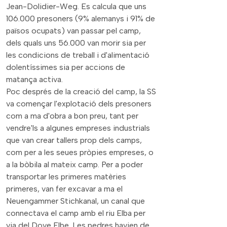
Jean-Dolidier-Weg. Es calcula que uns
106.000 presoners (9% alemanys i 91% de
països ocupats) van passar pel camp,
dels quals uns 56.000 van morir sia per
les condicions de treball i d'alimentació
dolentíssimes sia per accions de
matança activa.
Poc després de la creació del camp, la SS
va començar l'explotació dels presoners
com a ma d'obra a bon preu, tant per
vendre'ls a algunes empreses industrials
que van crear tallers prop dels camps,
com per a les seues pròpies empreses, o
a la bòbila al mateix camp. Per a poder
transportar les primeres matèries
primeres, van fer excavar a ma el
Neuengammer Stichkanal, un canal que
connectava el camp amb el riu Elba per
via del Dove Elbe. Les pedres havien de