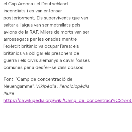
el Cap Arcona i el Deutschland
incendiats i es van enfonsar
posteriorment; Els supervivents que van
saltar a l'aigua van ser metrallats pels
avions de la RAF. Milers de morts van ser
arrossegats per les onades mentre
l'exèrcit britànic va ocupar l'àrea; els
britànics va obligar els presoners de
guerra i els civils alemanys a cavar fosses
comunes per a desfer-se dels cossos.
Font: "Camp de concentració de
Neuengamme".
Vikipèdia : l'enciclopèdia
lliure
https://ca.wikipedia.org/wiki/Camp_de_concentraci%C3%