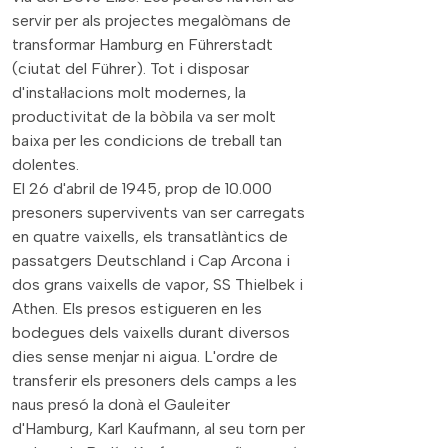
servir per als projectes megalòmans de
transformar Hamburg en Führerstadt
(ciutat del Führer). Tot i disposar
d'instal·lacions molt modernes, la
productivitat de la bòbila va ser molt
baixa per les condicions de treball tan
dolentes.
El 26 d'abril de 1945, prop de 10.000
presoners supervivents van ser carregats
en quatre vaixells, els transatlàntics de
passatgers Deutschland i Cap Arcona i
dos grans vaixells de vapor, SS Thielbek i
Athen. Els presos estigueren en les
bodegues dels vaixells durant diversos
dies sense menjar ni aigua. L'ordre de
transferir els presoners dels camps a les
naus presó la donà el Gauleiter
d'Hamburg, Karl Kaufmann, al seu torn per