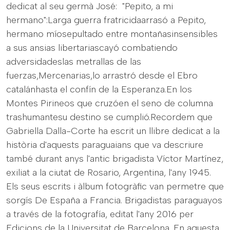
dedicat al seu germà José: "Pepito, a mi
hermano":Larga guerra fratricidaarrasó a Pepito,
hermano míosepultado entre montañasinsensibles
a sus ansias libertariascayó combatiendo
adversidadeslas metrallas de las
fuerzas,Mercenarias,lo arrastró desde el Ebro
catalánhasta el confín de la Esperanza.En los
Montes Pirineos que cruzóen el seno de columna
trashumantesu destino se cumplió.Recordem que
Gabriella Dalla-Corte ha escrit un llibre dedicat a la
història d'aquests paraguaians que va descriure
també durant anys l'antic brigadista Víctor Martínez,
exiliat a la ciutat de Rosario, Argentina, l'any 1945.
Els seus escrits i àlbum fotogràfic van permetre que
sorgís De España a Francia. Brigadistas paraguayos
a través de la fotografía, editat l'any 2016 per
Edicions de la Universitat de Barcelona. En aquesta