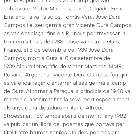
per la República. La resta del grup que van
sobreviure: Víctor Martínez, José Delgado, Félix
Emiliano Paiva Palacios, Tomás Vera, José Durá
Campos i el seu germà gran Vicente Durá Campos
es van desplaçar fins els Pirineus per travessar la
frontera a finals de 1938. José va morir a Gurs,
França, el 8 de setembre de 1939.José Durá
Campos, mort a Gurs el 8 de setembre de
1939.Àlbum fotogràfic de Víctor Martínez. MMR,
Rosario, Argentina. Vicente Durá Campos fou qui
es va encarregar d'enterrar al seu germà al camp
de Gurs. Al tornar a Paraguai a principis de 1940 va
mantenir l'anonimat fins la seva mort especialment
els anys de la dictadura militar d' Alfredo
Stroessner. Poc temps abans de morir, l'any 1982
va publicar un llibre de poemes que portava per
títol Entre brumas seniles. Un dels poemes era