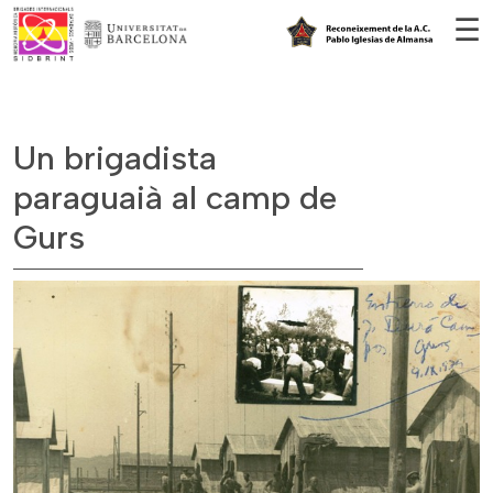
Vés al contingut
☰
Un brigadista
paraguaià al camp de
Gurs