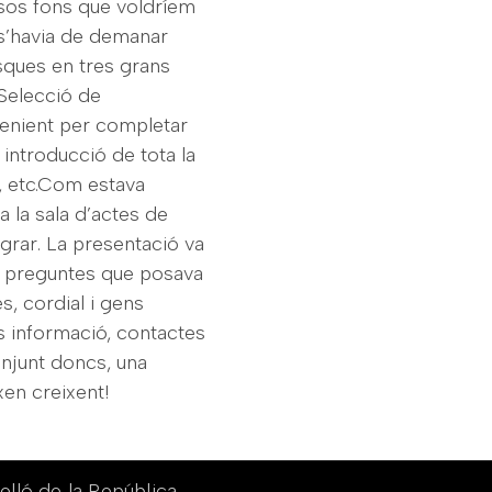
ersos fons que voldríem
n s’havia de demanar
asques en tres grans
.Selecció de
venient per completar
i introducció de tota la
, etc.Com estava
a la sala d’actes de
egrar. La presentació va
de preguntes que posava
s, cordial i gens
s informació, contactes
onjunt doncs, una
xen creixent!
elló de la República