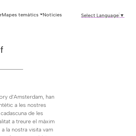
ó principal
r
Mapes temàtics
Notícies
Select Language
▼
f
istory d’Amsterdam, han
ntètic a les nostres
a cadascuna de les
litat a treure el màxim
a la nostra visita vam