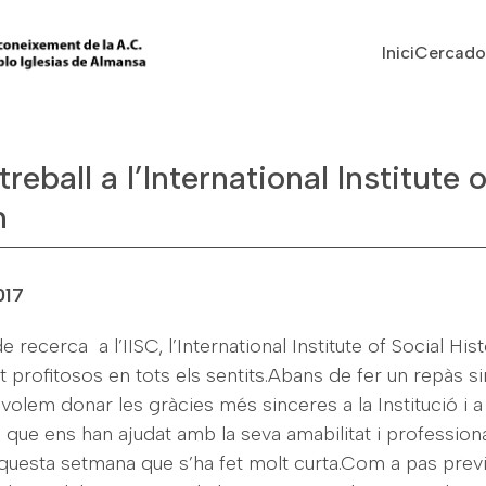
Vés al contingut
Navegaci
Inici
Cercado
eball a l’International Institute o
m
017
de recerca a l’IISC, l’International Institute of Social H
t profitosos en tots els sentits.Abans de fer un repàs si
s volem donar les gràcies més sinceres a la Institució i 
que ens han ajudat amb la seva amabilitat i professiona
aquesta setmana que s’ha fet molt curta.Com a pas previ 