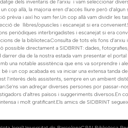
idatge dels inventaris de l’arxiu i vam seleccionar div
 un cop allà, la majoria eren d’accés lliure però d’algu
ció prèvia i així ho vam fer.Un cop allà vam dividir les t
ecció de llibres/opuscles i escanejat si era convenient
ons periòdiques interbrigadistes i escanejat si era con
eccions de la biblioteca.Consulta de tots els fons d’arxiu 
ó possible directament a SIDBRINT: dades, fotografies
el darrer dia de la nostra estada vam presentar el portal 
t amb una notable assistència que ens va sorprendre i al
 bé i un cop acabada es va iniciar una extensa tanda 
st l’interès dels assistents, sempre en un ambient distè
lari.Se'ns van adreçar diverses persones por passar-no
tigadors d’altres països i suggeriments diversos.En c
ntensa i molt gratificant.Els amics de SIDBRINT seguei
Nota legal
Universitat de Barcelona
CRAI Biblioteca Pav