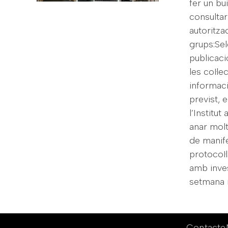
fer un bu
consultar
autoritza
grups:Sel
publicaci
les col·l
informaci
previst, 
l’Institu
anar molt
de manife
protocol·
amb inves
setmana i
Contacte