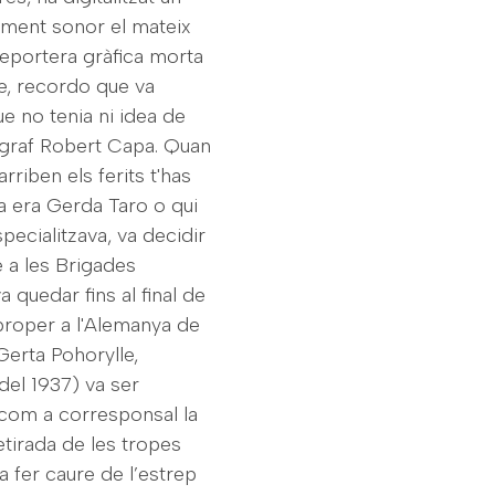
cument sonor el mateix
reportera gràfica morta
re, recordo que va
e no tenia ni idea de
ògraf Robert Capa. Quan
rriben els ferits t'has
na era Gerda Taro o qui
pecialitzava, va decidir
 a les Brigades
a quedar fins al final de
 proper a l'Alemanya de
Gerta Pohorylle,
 del 1937) va ser
com a corresponsal la
etirada de les tropes
a fer caure de l’estrep