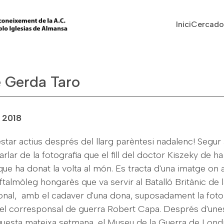
Vés al contingut
Navegaci
Inici
Cercado
e Gerda Taro
 2018
tar actius després del llarg parèntesi nadalenc! Segur 
arlar de la fotografia que el fill del doctor Kiszeky de ha
 que ha donat la volta al món. Es tracta d'una imatge on
oftalmòleg hongarès que va servir al Batalló Britànic de
onal, amb el cadaver d'una dona, suposadament la foto
el corresponsal de guerra Robert Capa. Després d'un
questa mateixa setmana, el Museu de la Guerra de Londre