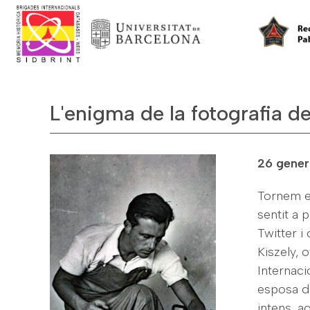
L'enigma de la fotografia d
26 gener
Tornem es
sentit a p
Twitter i
Kiszely, 
Internaci
esposa d
intens, a