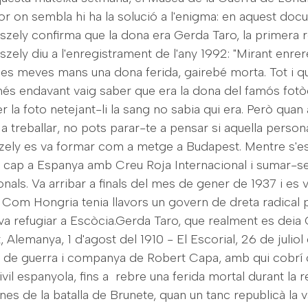
or on sembla hi ha la solució a l'enigma: en aquest do
szely confirma que la dona era Gerda Taro, la primera 
Kiszely diu a l'enregistrament de l'any 1992: "Mirant enre
 les meves mans una dona ferida, gairebé morta. Tot i qu
més endavant vaig saber que era la dona del famós fot
r la foto netejant-li la sang no sabia qui era. Però quan a
a treballar, no pots parar-te a pensar si aquella perso
iszely es va formar com a metge a Budapest. Mentre s'es
 cap a Espanya amb Creu Roja Internacional i sumar-se
onals. Va arribar a finals del mes de gener de 1937 i es v
. Com Hongria tenia llavors un govern de dreta radical
 va refugiar a Escòcia.Gerda Taro, que realment es deia 
t, Alemanya, 1 d'agost del 1910 - El Escorial, 26 de juliol
a de guerra i companya de Robert Capa, amb qui cobrí 
vil espanyola, fins a rebre una ferida mortal durant la r
nes de la batalla de Brunete, quan un tanc republicà la v