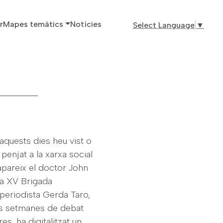
ó principal
r
Mapes temàtics
Notícies
Select Language
▼
aquests dies heu vist o
 penjat a la xarxa social
 apareix el doctor John
 la XV Brigada
periodista Gerda Taro,
es setmanes de debat
s, ha digitalitzat un