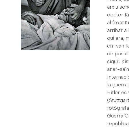
arxiu son
doctor Ki
al front.
arribar a
qui era, 
em van fe
de posar 
sigui". K
anar-se'n
Internaci
la guerra
Hitler es
(Stuttgar
fotògraf
Guerra Ci
republica