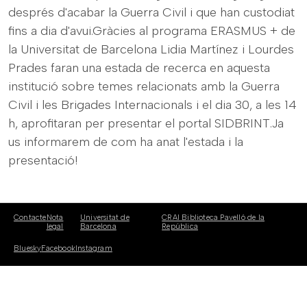
després d'acabar la Guerra Civil i que han custodiat
fins a dia d'avui.Gràcies al programa ERASMUS + de
la Universitat de Barcelona Lidia Martínez i Lourdes
Prades faran una estada de recerca en aquesta
institució sobre temes relacionats amb la Guerra
Civil i les Brigades Internacionals i el dia 30, a les 14
h, aprofitaran per presentar el portal SIDBRINT.Ja
us informarem de com ha anat l'estada i la
presentació!
Contacte
Nota
Universitat de
CRAI Biblioteca Pavelló de la
legal
Barcelona
República
Bluesky
Facebook
Instagram