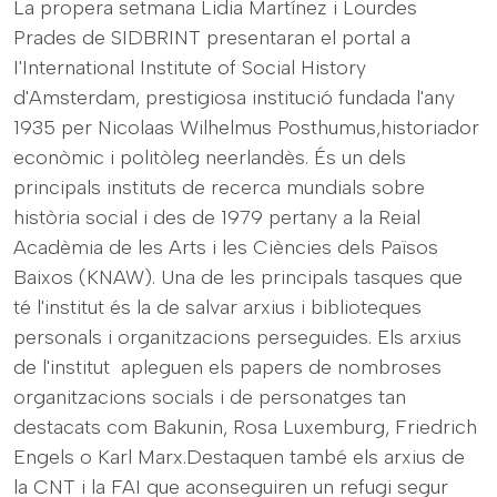
La propera setmana Lidia Martínez i Lourdes
Prades de SIDBRINT presentaran el portal a
I'International Institute of Social History
d'Amsterdam, prestigiosa institució fundada l'any
1935 per Nicolaas Wilhelmus Posthumus,historiador
econòmic i politòleg neerlandès. És un dels
principals instituts de recerca mundials sobre
història social i des de 1979 pertany a la Reial
Acadèmia de les Arts i les Ciències dels Països
Baixos (KNAW). Una de les principals tasques que
té l'institut és la de salvar arxius i biblioteques
personals i organitzacions perseguides. Els arxius
de l'institut apleguen els papers de nombroses
organitzacions socials i de personatges tan
destacats com Bakunin, Rosa Luxemburg, Friedrich
Engels o Karl Marx.Destaquen també els arxius de
la CNT i la FAI que aconseguiren un refugi segur