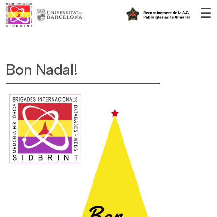
Vés al contingut
☰
Bon Nadal!