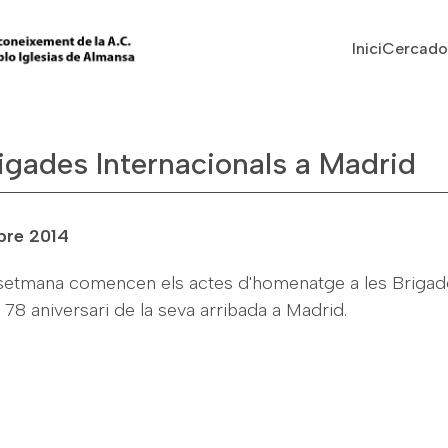
Vés al contingut
Navegaci
Inici
Cercado
igades Internacionals a Madrid
bre 2014
setmana comencen els actes d'homenatge a les Brigad
 78 aniversari de la seva arribada a Madrid.