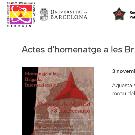
Actes d'homenatge a les Br
3 novem
Aquesta 
motiu del