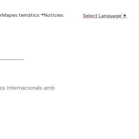
ó principal
r
Mapes temàtics
Notícies
Select Language
▼
es Internacionals amb