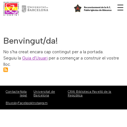
Vés al contingut
☰
Benvingut/da!
No s'ha creat encara cap contingut per a la portada.
Seguiu la
Guia d'Usuari
per a començar a construir el vostre
lloc.
Contacte
Nota
Universitat de
CRAI Biblioteca Pavelló de la
legal
Barcelona
República
Bluesky
Facebook
Instagram