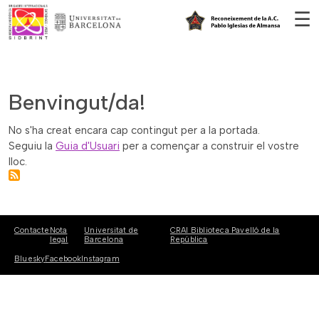
Vés al contingut
☰
Benvingut/da!
No s'ha creat encara cap contingut per a la portada.
Seguiu la
Guia d'Usuari
per a començar a construir el vostre
lloc.
Contacte
Nota
Universitat de
CRAI Biblioteca Pavelló de la
legal
Barcelona
República
Bluesky
Facebook
Instagram