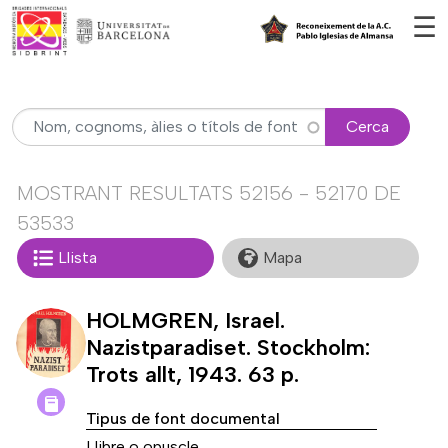
Vés al contingut
☰
Cerca
MOSTRANT RESULTATS 52156 - 52170 DE
53533
Llista
Mapa
HOLMGREN, Israel.
Nazistparadiset. Stockholm:
Trots allt, 1943. 63 p.
Tipus de font documental
Llibre o opuscle