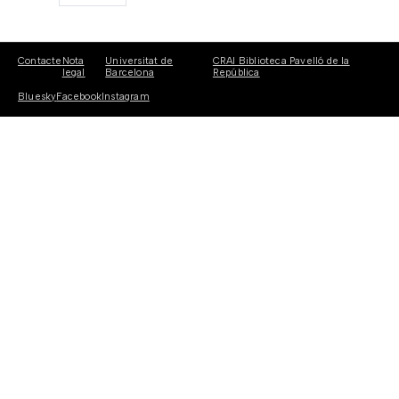
Contacte
Nota
Universitat de
CRAI Biblioteca Pavelló de la
legal
Barcelona
República
Bluesky
Facebook
Instagram