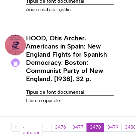
Tipus de font documental
Arxiu i material gràfic
HOOD, Otis Archer.
Americans in Spain: New
England Fights for Spanish
Democracy. Boston:
Communist Party of New
England, [1938]. 32 p.
Tipus de font documental
Llibre o opuscle
Paginació
Primera pàgina
«
‹
…
3476
3477
3478
3479
348
Pàgina anterior
anterior