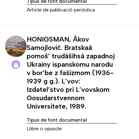
Tipus de font documental
Article de publicació periòdica
HONIGSMAN, Âkov
Samojlovič. Bratskaâ
pomoŝ’ trudâŝihsâ zapadnoj
Ukrainy ispanskomu narodu
v bor’be z fašizmom (1936-
1939 g g.). L’vov:
Izdatel’stvo pri L’vovskom
Gosudarstvennom
Universitete, 1989.
Tipus de font documental
Llibre o opuscle