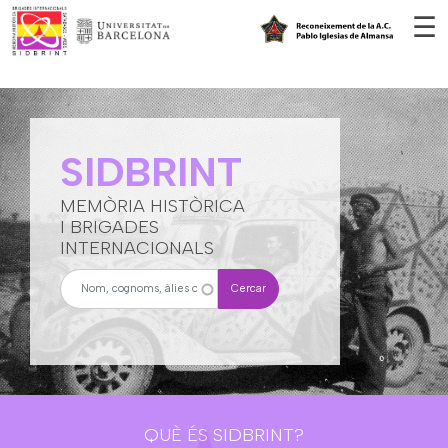
Vés al contingut
☰
SIDBRINT
MEMÒRIA HISTÒRICA
I BRIGADES
INTERNACIONALS
Cercar
QUÈ ÉS SIDBRINT?