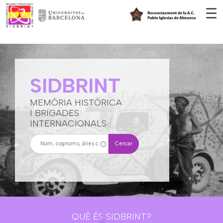
Vés al contingut
☰
SIDBRINT
MEMÒRIA HISTÒRICA
I BRIGADES
INTERNACIONALS
Cercar
QUÈ ÉS SIDBRINT?